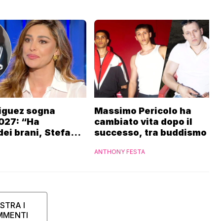
iguez sogna
Massimo Pericolo ha
027: “Ha
cambiato vita dopo il
dei brani, Stefano
successo, tra buddismo e
oinvolgerla”
veri affetti: “I soldi non fa
ANTHONY FESTA
la felicità”
STRA I
MMENTI