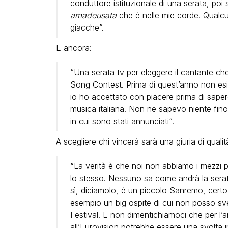
conduttore istituzionale di una serata, poi
amadeusata
che è nelle mie corde. Qualcu
giacche”.
E ancora:
“Una serata tv per eleggere il cantante ch
Song Contest. Prima di quest’anno non esi
io ho accettato con piacere prima di sapere
musica italiana. Non ne sapevo niente fino
in cui sono stati annunciati“.
A scegliere chi vincerà sarà una giuria di quali
“La verità è che noi non abbiamo i mezzi 
lo stesso. Nessuno sa come andrà la serat
sì, diciamolo, è un piccolo Sanremo, certo
esempio un big ospite di cui non posso svela
Festival. E non dimentichiamoci che per l’a
all’Eurovision potrebbe essere una svolta