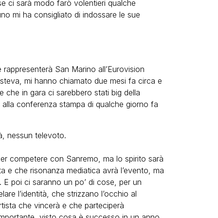
 se ci sarà modo farò volentieri qualche
no mi ha consigliato di indossare le sue
e rappresenterà San Marino all’Eurovision
steva, mi hanno chiamato due mesi fa circa e
 che in gara ci sarebbero stati big della
 alla conferenza stampa di qualche giorno fa
tà, nessun televoto.
per competere con Sanremo, ma lo spirito sarà
a e che risonanza mediatica avrà l’evento, ma
. E poi ci saranno un po’ di cose, per un
re l’identità, che strizzano l’occhio al
rtista che vincerà e che parteciperà
 importante, visto cosa è successo in un anno