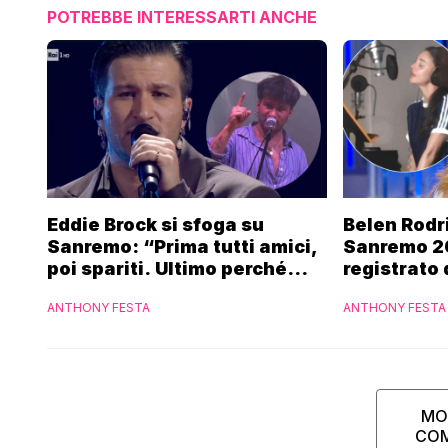
POTREBBE INTERESSARTI ANCHE
Eddie Brock si sfoga su
Belen Rodr
Sanremo: “Prima tutti amici,
Sanremo 2
poi spariti. Ultimo perché
registrato 
altri hanno fatto più
potrebbe c
ANTHONY FESTA
ANTHONY FESTA
marchette”
MO
CO