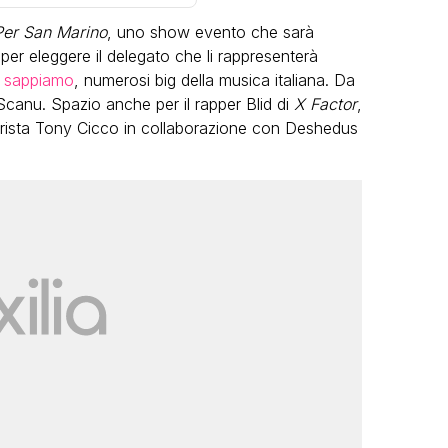
er San Marino
, uno show evento che sarà
 per eleggere il delegato che li rappresenterà
 sappiamo
, numerosi big della musica italiana. Da
Scanu. Spazio anche per il rapper Blid di
X Factor
,
erista Tony Cicco in collaborazione con Deshedus
LGBT
Bambola Star, la festa di
compleanno con tutte le grandi
dive compie 15 anni: il video
completo
FABIANO MINACCI