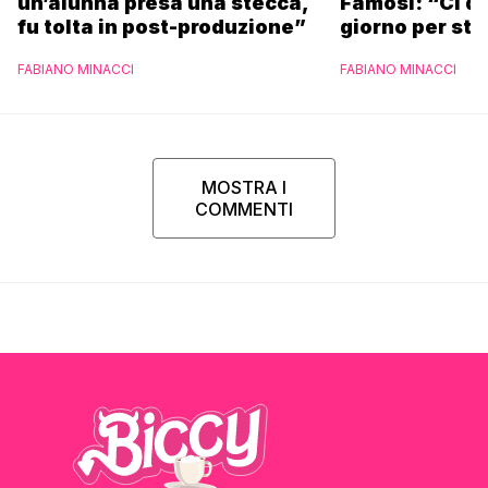
un’alunna presa una stecca,
Famosi: “Ci da
fu tolta in post-produzione”
giorno per sta
scuola”
FABIANO MINACCI
FABIANO MINACCI
MOSTRA I
COMMENTI