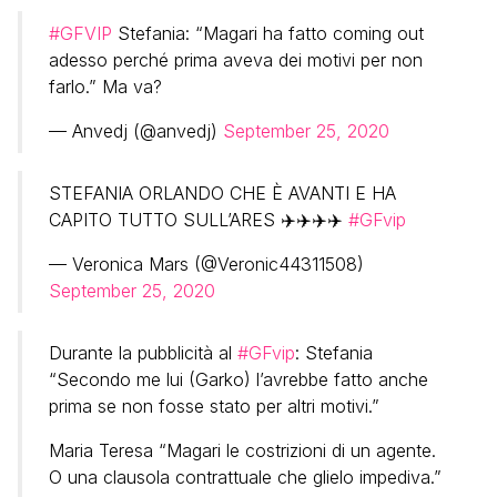
#GFVIP
Stefania: “Magari ha fatto coming out
adesso perché prima aveva dei motivi per non
farlo.” Ma va?
— Anvedj (@anvedj)
September 25, 2020
STEFANIA ORLANDO CHE È AVANTI E HA
CAPITO TUTTO SULL’ARES ✈️✈️✈️✈️
#GFvip
— Veronica Mars (@Veronic44311508)
September 25, 2020
Durante la pubblicità al
#GFvip
: Stefania
“Secondo me lui (Garko) l’avrebbe fatto anche
prima se non fosse stato per altri motivi.”
Maria Teresa “Magari le costrizioni di un agente.
O una clausola contrattuale che glielo impediva.”