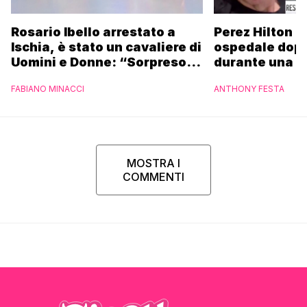
Rosario Ibello arrestato a
Perez Hilton p
Ischia, è stato un cavaliere di
ospedale dopo 
Uomini e Donne: “Sorpreso di
durante una li
non essere stato
FABIANO MINACCI
ANTHONY FESTA
riconosciuto”
MOSTRA I
COMMENTI