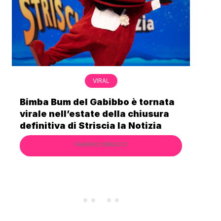
VIRAL
Bimba Bum del Gabibbo è tornata
Gab
virale nell’estate della chiusura
lo 
definitiva di Striscia la Notizia
Cec
FABIANO MINACCI