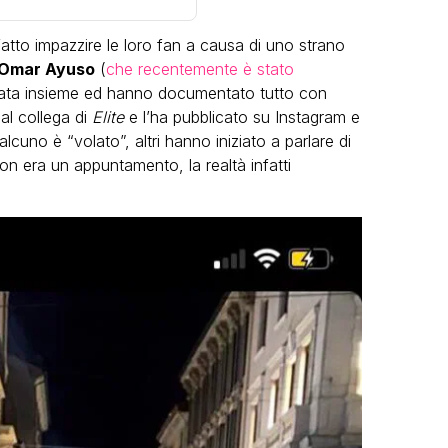
 fatto impazzire le loro fan a causa di uno strano
Omar Ayuso
(
che recentemente è stato
rata insieme ed hanno documentato tutto con
al collega di
Elite
e l’ha pubblicato su Instagram e
uno è “volato”, altri hanno iniziato a parlare di
non era un appuntamento, la realtà infatti
VIRAL
Camilla Milanesi lascia tutto:
“Addio cike mie, siete state una
andi
grande famiglia per me”
FABIANO MINACCI