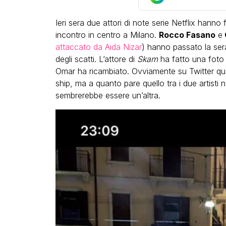
Ieri sera due attori di note serie Netflix hanno
incontro in centro a Milano.
Rocco Fasano
e
attaccato da Aida Nizar
) hanno passato la se
degli scatti. L’attore di
Skam
ha fatto una foto 
Omar ha ricambiato. Ovviamente su Twitter qualc
ship, ma a quanto pare quello tra i due artisti 
LGBT
sembrerebbe essere un’altra.
Bambola Star, la festa di
compleanno con tutte le gr
dive compie 15 anni: il video
completo
FABIANO MINACCI