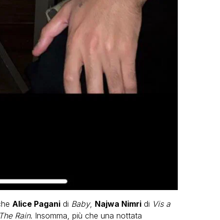
che
Alice Pagani
di
Baby
,
Najwa Nimri
di
Vis a
The Rain
. Insomma, più che una nottata