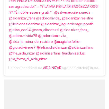
??MI PERLA DE SABIDURÍA HOY: ?? “Es de bien nacido
ser agradecido.” . . ?? LA MIA PERLA DI SAGGEZZA OGGI
:?? “È nobile essere grati .” . @salvesequiienpueda
@aidanizar_fans @adoromivida_ @aidanizar.resistire
@ilcicloneaidanizar @aidanizar_laguerrieragruppofb
@elisa_cec14 @sara_albertazzi @aida.nizar_fans_
@adoro.mivida75 @_adorolamiavita_
@aida_la_reina_de_resistire @magiche.follie
@gioiadivivere7 @lefrasidiaidanizar @aidanizarfans
@the_aida_nizar @aidanisarfans @aidanizar.luz
@la_forza_di_aida_nizar
Un post condiviso da
AIDA NIZAR
(@aidanizaraida) in data:
19 