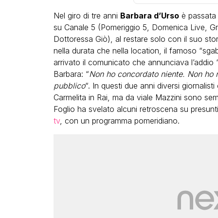
Nel giro di tre anni
Barbara d’Urso
è passata 
su Canale 5 (Pomeriggio 5, Domenica Live, Gra
Dottoressa Giò), al restare solo con il suo sto
nella durata che nella location, il famoso “sga
arrivato il comunicato che annunciava l’addio
Barbara: “
Non ho concordato niente. Non ho n
LGBT
pubblico
“. In questi due anni diversi giornalis
Carmelita in Rai, ma da viale Mazzini sono sem
Bambola Star, la festa di
Foglio ha svelato alcuni retroscena su presunti
compleanno con tutte le gr
tv
, con un programma pomeridiano.
dive compie 15 anni: il vide
completo
FABIANO MINACCI