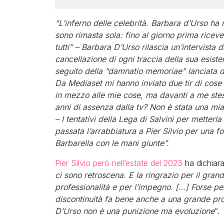
“L’inferno delle celebrità. Barbara d’Urso ha
sono rimasta sola: fino al giorno prima ricev
tutti” – Barbara D’Urso rilascia un’intervista
cancellazione di ogni traccia della sua esiste
seguito della “damnatio memoriae” lanciata da
Da Mediaset mi hanno inviato due tir di cose
in mezzo alle mie cose, ma davanti a me stess
anni di assenza dalla tv? Non è stata una mia
– I tentativi della Lega di Salvini per metterla
passata l’arrabbiatura a Pier Silvio per una f
Barbarella con le mani giunte”.
Pier Silvio però nell’estate del 2023
ha dichiara
ci sono retroscena. E la ringrazio per il grand
professionalità e per l’impegno. […] Forse pe
discontinuità fa bene anche a una grande pro
D’Urso non è una punizione ma evoluzione
“.