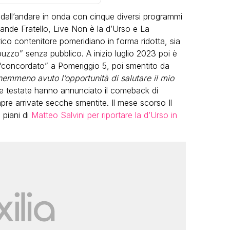
dall’andare in onda con cinque diversi programmi
nde Fratello, Live Non è la d’Urso e La
rico contenitore pomeridiano in forma ridotta, sia
buzzo” senza pubblico. A inizio luglio 2023 poi è
 “concordato” a Pomeriggio 5, poi smentito da
emmeno avuto l’opportunità di salutare il mio
VIRAL
ti e testate hanno annunciato il comeback di
pre arrivate secche smentite. Il mese scorso Il
Camilla Milanesi lascia tutto:
 piani di
Matteo Salvini per riportare la d’Urso in
“Addio cike mie, siete state una
andi
grande famiglia per me”
o
FABIANO MINACCI