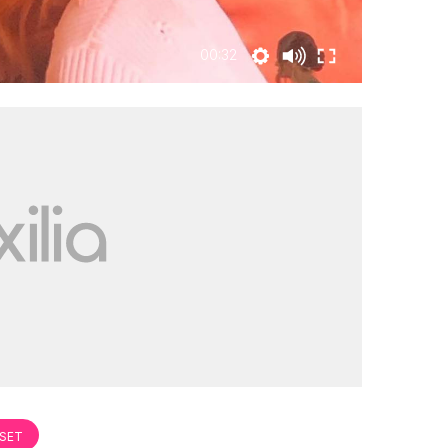
00:32
ASET