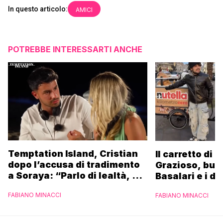
In questo articolo:
AMICI
POTREBBE INTERESSARTI ANCHE
Temptation Island, Cristian
Il carretto di 
dopo l’accusa di tradimento
Grazioso, bus
a Soraya: “Parlo di lealtà, ma
Basalari e i du
ho tradito”
Parpiglia: “Ho
FABIANO MINACCI
FABIANO MINACCI
Ferrero”