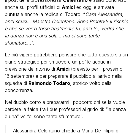
Il post della professoressa
Celentano
è stato condiviso
anche sui profili ufficiali di
Amici
ed oggi è arrivata
puntuale anche la replica di Todaro: “
Cara Alessandra,
anzi scusi… Maestra Celentano. Sono Pronto!!! Il rischio
è che se verrò forse finalmente tu, anzi lei, vedrà che
la danza non è una sola… ma ci sono tante
sfumature…
“.
Le più vipere potrebbero pensare che tutto questo sia un
piano strategico per smuovere un po’ le acque in
previsione del ritorno di
Amici
(previsto per il prossimo
18 settembre) e per preparare il pubblico all’arrivo nella
squadra di
Raimondo Todaro
, storico volto della
concorrenza.
Nel dubbio corro a prepararmi i popcorn: chi se la vuole
perdere la faida fra i due professori al grido di: “la danza
è una” vs “ci sono tante sfumature”.
Alessandra Celentano chiede a Maria De Filippi di