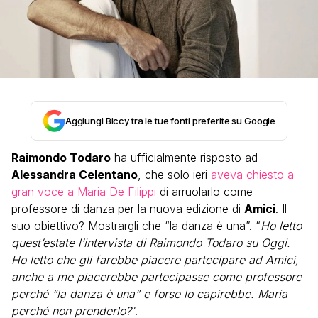
Aggiungi Biccy tra le tue fonti preferite su Google
Raimondo Todaro
ha ufficialmente risposto ad
Alessandra Celentano
, che solo ieri
aveva chiesto a
gran voce a Maria De Filippi
di arruolarlo come
professore di danza per la nuova edizione di
Amici
. Il
suo obiettivo? Mostrargli che “la danza è una”.
“
Ho letto
quest’estate l’intervista di Raimondo Todaro su Oggi.
Ho letto che gli farebbe piacere partecipare ad Amici,
anche a me piacerebbe partecipasse come professore
perché “la danza è una” e forse lo capirebbe.
Maria
perché non prenderlo?
”.