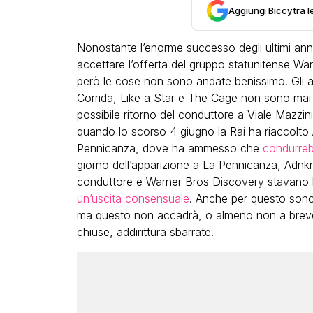
Aggiungi Biccy tra l
Nonostante l’enorme successo degli ultimi anni
accettare l’offerta del gruppo statunitense War
però le cose non sono andate benissimo. Gli as
Corrida, Like a Star e The Cage non sono mai d
possibile ritorno del conduttore a Viale Mazzini.
LGBT
quando lo scorso 4 giugno la Rai ha riaccolto
Bambola Star, la festa di
Pennicanza, dove ha ammesso che
condurreb
compleanno con tutte le gr
giorno dell’apparizione a La Pennicanza, Adnkr
dive compie 15 anni: il video
conduttore e Warner Bros Discovery stavano
completo
un’uscita consensuale
. Anche per questo sono c
ma questo non accadrà, o almeno non a breve,
FABIANO MINACCI
chiuse, addirittura sbarrate.