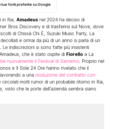
e tue fonti preferite su Google
 in Rai,
Amadeus
nel 2024 ha deciso di
ner Bros Discovery e di trasferirsi sul Nove, dove
colti di Chissà Chi È, Suzuki Music Party, La
ecollati e ormai da più di un anno si parla di un
 Le indiscrezioni si sono fatte più insistenti
VIRAL
 Amadeus, che è stato ospite di
Fiorello
a La
Camilla Milanesi lascia tutto:
be nuovamente il Festival di Sanremo
. Proprio nel
“Addio cike mie, siete state una
andi
onos e Il Sole 24 Ore hanno rivelato che il
grande famiglia per me”
 lavorando a una
risoluzione del contratto con
ircolati molti rumor di un probabile ritorno in Rai,
FABIANO MINACCI
 visto che le porte dell’azienda sembra siano