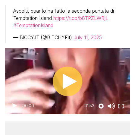
Ascolti, quanto ha fatto la seconda puntata di
Temptation Island
https://t.co/b8TPZLWRjL
#TemptationIsland
— BICCY.IT (@BITCHYFit)
July 11, 2025
00:00
01:53