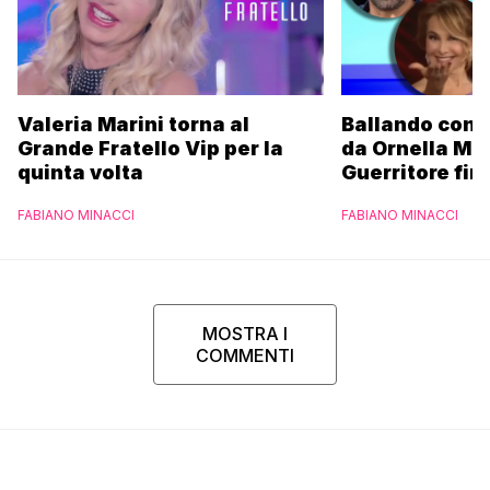
Valeria Marini torna al
Ballando con l
Grande Fratello Vip per la
da Ornella Mu
quinta volta
Guerritore fino
Francesca Fial
FABIANO MINACCI
FABIANO MINACCI
l’esclusiva di
Parpiglia
MOSTRA I
COMMENTI