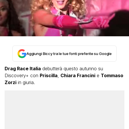
Aggiungi Biccy tra le tue fonti preferite su Google
Drag Race Italia
debutterà questo autunno su
Discovery+ con
Priscilla
,
Chiara Francini
e
Tommaso
Zorzi
in giuria.