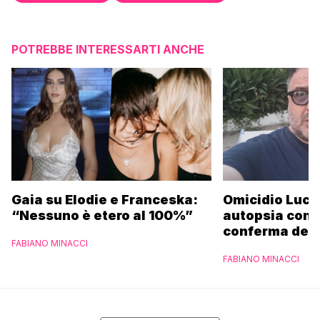
POTREBBE INTERESSARTI ANCHE
Gaia su Elodie e Franceska:
Omicidio Luca
“Nessuno è etero al 100%”
autopsia conc
conferma del D
FABIANO MINACCI
funerali
FABIANO MINACCI