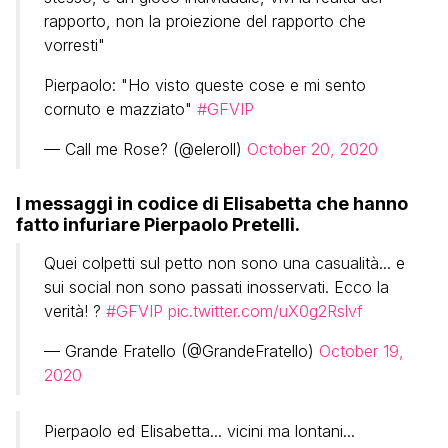
rapporto, non la proiezione del rapporto che
vorresti"
Pierpaolo: "Ho visto queste cose e mi sento
cornuto e mazziato"
#GFVIP
— Call me Rose? (@eleroll)
October 20, 2020
I messaggi in codice di Elisabetta che hanno
fatto infuriare Pierpaolo Pretelli.
Quei colpetti sul petto non sono una casualità... e
sui social non sono passati inosservati. Ecco la
verità! ?
#GFVIP
pic.twitter.com/uX0g2Rslvf
— Grande Fratello (@GrandeFratello)
October 19,
2020
Pierpaolo ed Elisabetta... vicini ma lontani...