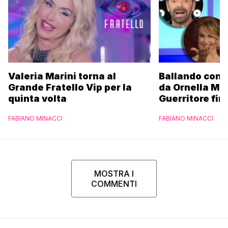
Valeria Marini torna al
Ballando con l
Grande Fratello Vip per la
da Ornella Mu
quinta volta
Guerritore fino
Francesca Fial
FABIANO MINACCI
FABIANO MINACCI
l’esclusiva di
Parpiglia
MOSTRA I
COMMENTI