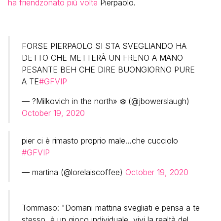
ha friendzonato più volte
Pierpaolo.
FORSE PIERPAOLO SI STA SVEGLIANDO HA
DETTO CHE METTERÀ UN FRENO A MANO
PESANTE BEH CHE DIRE BUONGIORNO PURE
A TE
#GFVIP
— ?Milkovich in the north» ❄️ (@jbowerslaugh)
October 19, 2020
pier ci è rimasto proprio male…che cucciolo
#GFVIP
— martina (@lorelaiscoffee)
October 19, 2020
Tommaso: "Domani mattina svegliati e pensa a te
stesso, è un gioco individuale, vivi la realtà del