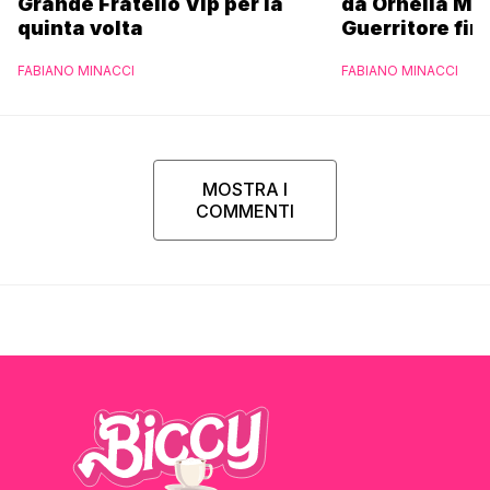
Grande Fratello Vip per la
da Ornella Mu
quinta volta
Guerritore fino
Francesca Fial
FABIANO MINACCI
FABIANO MINACCI
l’esclusiva di
Parpiglia
MOSTRA I
COMMENTI