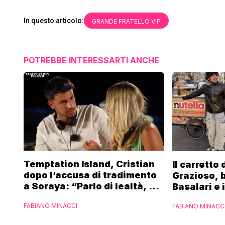
In questo articolo:
GRANDE FRATELLO VIP
POTREBBE INTERESSARTI ANCHE
Temptation Island, Cristian
Il carretto
dopo l’accusa di tradimento
Grazioso, 
a Soraya: “Parlo di lealtà, ma
Basalari e 
ho tradito”
Parpiglia: 
FABIANO MINACCI
FABIANO MINACC
Ferrero”