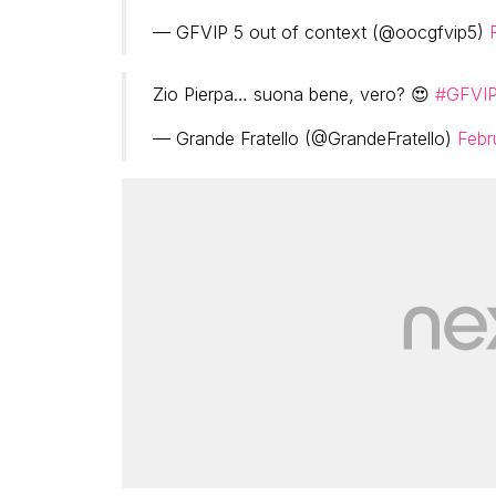
— GFVIP 5 out of context (@oocgfvip5)
Zio Pierpa… suona bene, vero? 😍
#GFVI
— Grande Fratello (@GrandeFratello)
Febr