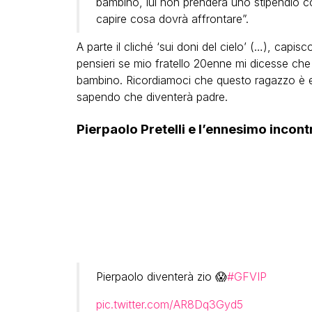
bambino, lui non prenderà uno stipendio co
capire cosa dovrà affrontare”.
A parte il cliché ‘sui doni del cielo’ (…), capisc
pensieri se mio fratello 20enne mi dicesse ch
bambino. Ricordiamoci che questo ragazzo è ent
sapendo che diventerà padre.
Pierpaolo Pretelli e l’ennesimo incontro
Pierpaolo diventerà zio 😱
#GFVIP
pic.twitter.com/AR8Dq3Gyd5