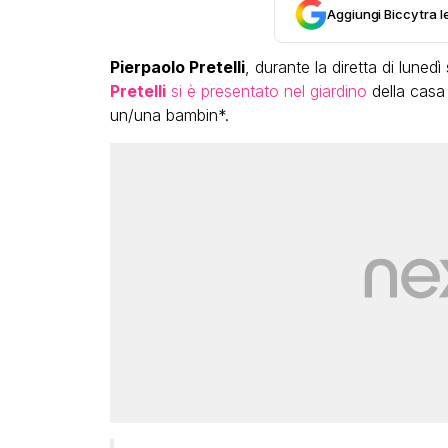
Aggiungi Biccy tra l
Pierpaolo Pretelli
, durante la diretta di lune
Pretelli
si è presentato nel giardino
della casa d
un/una bambin*.
VIRAL
Camilla Milanesi lascia tutt
a di
“Addio cike mie, siete state
e le grandi
grande famiglia per me”
il video
FABIANO MINACCI
ACCI