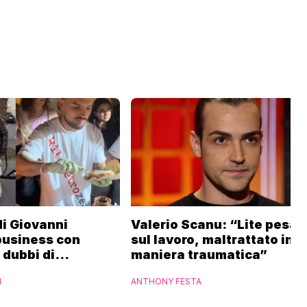
 di Giovanni
Valerio Scanu: “Lite pesan
business con
sul lavoro, maltrattato in
i dubbi di
maniera traumatica”
“Ho contattato la
I
ANTHONY FESTA