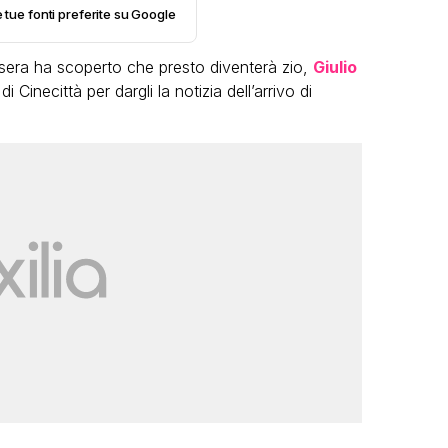
e tue fonti preferite su Google
dì sera ha scoperto che presto diventerà zio,
Giulio
i Cinecittà per dargli la notizia dell’arrivo di
VIRAL
o:
Bimba Bum del Gabibbo è tornata
 una
virale nell’estate della chiusura
definitiva di Striscia la Notizia
FABIANO MINACCI