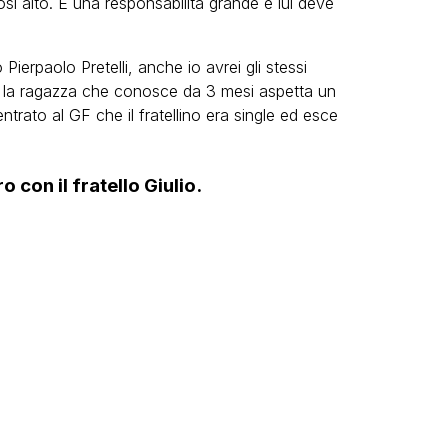
sì alto. È una responsabilità grande e lui deve
o Pierpaolo Pretelli, anche io avrei gli stessi
e la ragazza che conosce da 3 mesi aspetta un
rato al GF che il fratellino era single ed esce
 con il fratello Giulio.