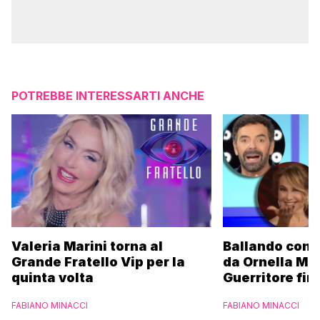
POTREBBE INTERESSARTI ANCHE
Valeria Marini torna al
Ballando con l
Grande Fratello Vip per la
da Ornella Mu
quinta volta
Guerritore fino
Francesca Fial
FABIANO MINACCI
FABIANO MINACCI
l’esclusiva di