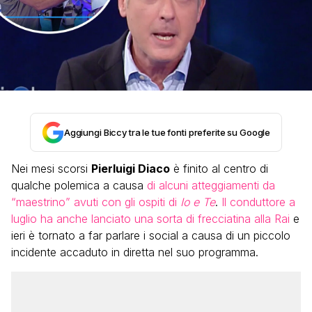
Aggiungi Biccy tra le tue fonti preferite su Google
Nei mesi scorsi
Pierluigi Diaco
è finito al centro di
qualche polemica a causa
di alcuni atteggiamenti da
“maestrino” avuti con gli ospiti di
Io e Te
.
Il conduttore a
luglio ha anche lanciato una sorta di frecciatina alla Rai
e
ieri è tornato a far parlare i social a causa di un piccolo
incidente accaduto in diretta nel suo programma.