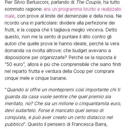
Pier Silvio Berlusconi, parlando di
The Couple
, ha tutto
sommato ragione:
era un programma brutto e realizzato
male
, con prove al limite del demenziale e della noia. Ne
ricordo una in particolare: dividere alla perfezione dei
frutti, e la coppia che li tagliava meglio vinceva. Detto
questo, non me la sento di puntare il dito contro gli
autori che quelle prove le hanno ideate, perché la vera
domanda va rivolta altrove: che budget avevano a
disposizione per organizzarle? Perché se la risposta è
“50 euro”, allora è più che comprensibile che siano finiti
nel reparto frutta e verdura della Coop per comprare
cinque mele e cinque banane.
“
Quando si offre un montepremi così importante chi ti
guarda da casa vuole sentire che quel premio sia
meritato, no? Che sia un milione o cinquantamila euro,
devi sudartelo. Forse è mancato quel senso di
conquista, e può aver creato un certo distacco nel
pubblico
“. Questo il pensiero di Francesca Barra,