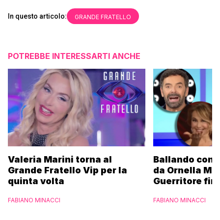
In questo articolo:
GRANDE FRATELLO
POTREBBE INTERESSARTI ANCHE
Valeria Marini torna al
Ballando con l
Grande Fratello Vip per la
da Ornella Mu
quinta volta
Guerritore fino
Francesca Fial
FABIANO MINACCI
FABIANO MINACCI
l’esclusiva di
Parpiglia