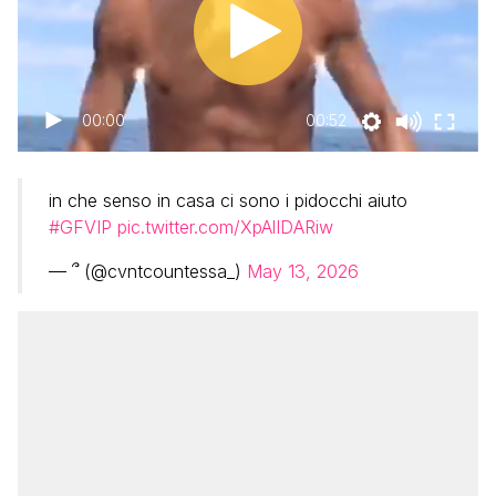
00:00
00:52
in che senso in casa ci sono i pidocchi aiuto
#GFVIP
pic.twitter.com/XpAlIDARiw
— ՞ (@cvntcountessa_)
May 13, 2026