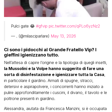
Pulci gate 😂
#gfvip
pic.twitter.com/qPLo6yzNz2
— . (@milasciparlare)
May 13, 2026
Ci sono i pidocchi al Grande Fratello Vip? I
gieffini igienizzano tutto.
Nell’attesa di capire l’origine e la tipologia di quegli insetti,
la Mussolini e la Volpe hanno suggerito di fare una
sorta di disinfestazione e igienizzare tutta la Casa
,
in particolare il giardino. Armati di spugne, stracci,
detersivi e aspirapolvere, i concorrenti hanno iniziato a
pulire approfonditamente i cuscini, il divano, il tavolo e le
poltrone presenti in giardino.
Alessandra, aiutata da Francesca Manzini, si è occupata