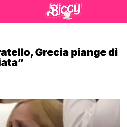
tello, Grecia piange di
iata”