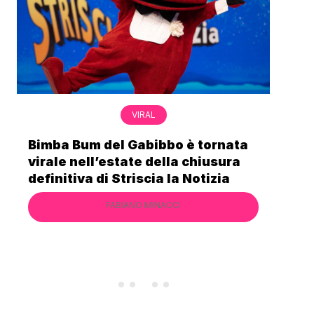
VIRAL
Bimba Bum del Gabibbo è tornata
Gab
virale nell’estate della chiusura
lo 
definitiva di Striscia la Notizia
Cec
FABIANO MINACCI