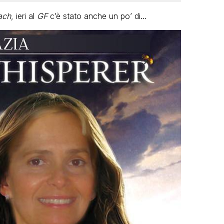
ach
, ieri al
GF
c’è stato anche un po’ di…