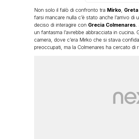
Non solo il falò di confronto tra
Mirko
,
Greta
farsi mancare nulla c’è stato anche l’arrivo di
deciso di interagire con
Grecia Colmenares
.
un fantasma l’avrebbe abbracciata in cucina. 
camera, dove c’era Mirko che si stava confidan
preoccupati, ma la Colmenares ha cercato di ra
LGBT
Bambola Star, la festa di
compleanno con tutte le gr
dive compie 15 anni: il video
completo
FABIANO MINACCI