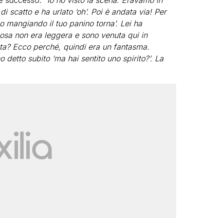
 è successo: “
Io ho visto la scena. Eravamo in
 di scatto e ha urlato ‘oh’. Poi è andata via! Per
o mangiando il tuo panino torna’. Lei ha
cosa non era leggera e sono venuta qui in
ta? Ecco perché, quindi era un fantasma.
 detto subito ‘ma hai sentito uno spirito?’. La