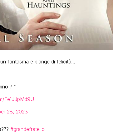
 un fantasma e piange di felicità…
ino ? ”
com/Te1JJpMd9U
er 28, 2023
sa???
#grandefratello