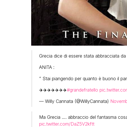
Grecia dice di essere stata abbracciata da
ANITA :
” Stai piangendo per quanto è buono il pan
✈️✈️✈️✈️✈️✈️✈️
#grandefratello
pic.twitter.
— Willy Cannata (@WillyCannata)
Novemb
Ma Grecia …. abbraccio del fantasma co
pic.twitter.com/DaZ5V2kftt