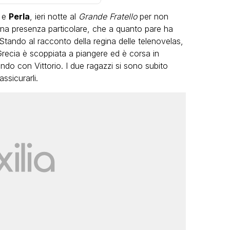
e
Perla
, ieri notte al
Grande Fratello
per non
 una presenza particolare, che a quanto pare ha
 Stando al racconto della regina delle telenovelas,
Grecia è scoppiata a piangere ed è corsa in
do con Vittorio. I due ragazzi si sono subito
ssicurarli.
VIRAL
Camilla Milanesi lascia tutto:
“Addio cike mie, siete state una
andi
grande famiglia per me”
FABIANO MINACCI