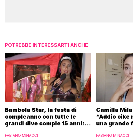
POTREBBE INTERESSARTI ANCHE
Camilla Milane
Bambola Star, la festa di
“Addio cike mi
compleanno con tutte le
una grande fa
grandi dive compie 15 anni: il
video completo
FABIANO MINACCI
FABIANO MINACCI