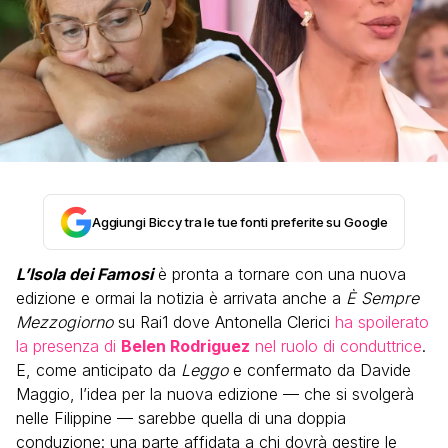
Aggiungi Biccy tra le tue fonti preferite su Google
L’Isola dei Famosi
è pronta a tornare con una nuova
edizione e ormai la notizia è arrivata anche a
È Sempre
Mezzogiorno
su Rai1 dove Antonella Clerici
ha spoilerato
la presenza di
Belen Rodriguez
nel ruolo di conduttrice
.
E, come anticipato da
Leggo
e confermato da Davide
Maggio, l’idea per la nuova edizione — che si svolgerà
nelle Filippine — sarebbe quella di una doppia
conduzione: una parte affidata a chi dovrà gestire le