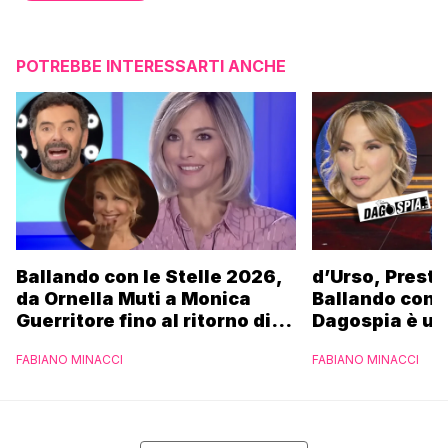
POTREBBE INTERESSARTI ANCHE
Ballando con le Stelle 2026,
d’Urso, Presta
da Ornella Muti a Monica
Ballando con l
Guerritore fino al ritorno di
Dagospia è un
Francesca Fialdini:
contro Medias
FABIANO MINACCI
FABIANO MINACCI
l’esclusiva di Gabriele
Parpiglia