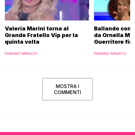
Valeria Marini torna al
Ballando con l
Grande Fratello Vip per la
da Ornella Mu
quinta volta
Guerritore fino
Francesca Fial
FABIANO MINACCI
FABIANO MINACCI
l’esclusiva di
Parpiglia
MOSTRA I
COMMENTI