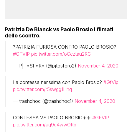
Patrizia De Blanck vs Paolo Brosio i filmati
dello scontro.
?PATRIZIA FURIOSA CONTRO PAOLO BROSIO?
#GFVIP
pic.twitter.com/oCcztau2RC
— P|T○SF○R○ (@pjtosforo2)
November 4, 2020
La contessa nerissima con Paolo Brosio?
#GfVip
pic.twitter.com/r5swgg1Hnq
— trashchoc (@trashchoc1)
November 4, 2020
CONTESSA VS PAOLO BROSIO✈️✈️
#GFVIP
pic.twitter.com/ag9g4wwORp