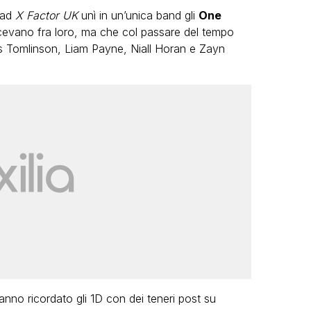
 ad
X Factor UK
unì in un’unica band gli
One
cevano fra loro, ma che col passare del tempo
is Tomlinson, Liam Payne, Niall Horan e Zayn
LGBT
Bambola Star, la festa di
compleanno con tutte le grandi
dive compie 15 anni: il video
completo
FABIANO MINACCI
hanno ricordato gli 1D con dei teneri post su