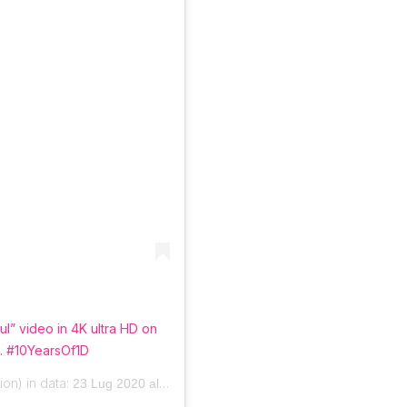
” video in 4K ultra HD on
… #10YearsOf1D
on) in data:
23 Lug 2020 alle ore 11:16 PDT