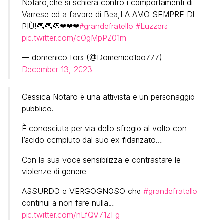
Notaro,che si schiera contro i comportamenti di
Varrese ed a favore di Bea,LA AMO SEMPRE DI
PIÙ!👏👏👏❤❤❤
#grandefratello
#Luzzers
pic.twitter.com/cOgMpPZ01m
— domenico fors (@Domenico1oo777)
December 13, 2023
Gessica Notaro è una attivista e un personaggio
pubblico.
È conosciuta per via dello sfregio al volto con
l’acido compiuto dal suo ex fidanzato…
Con la sua voce sensibilizza e contrastare le
violenze di genere
ASSURDO e VERGOGNOSO che
#grandefratello
continui a non fare nulla…
pic.twitter.com/nLfQV71ZFg