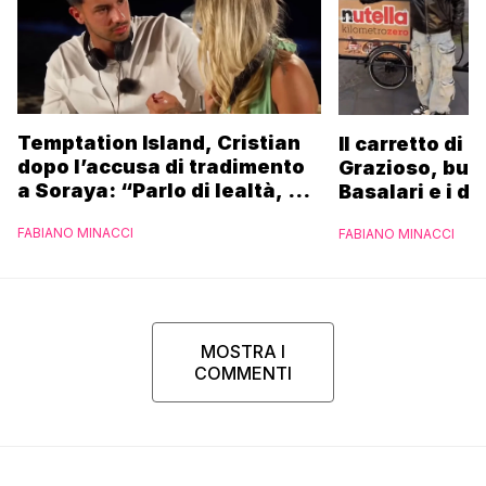
Temptation Island, Cristian
Il carretto di 
dopo l’accusa di tradimento
Grazioso, bus
a Soraya: “Parlo di lealtà, ma
Basalari e i du
ho tradito”
Parpiglia: “Ho
FABIANO MINACCI
FABIANO MINACCI
Ferrero”
MOSTRA I
COMMENTI