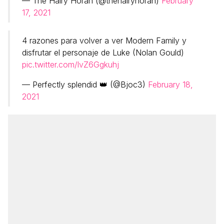
— The Hairy Horan (@thehairyhoran)
February
17, 2021
4 razones para volver a ver Modern Family y
disfrutar el personaje de Luke (Nolan Gould)
pic.twitter.com/lvZ6Ggkuhj
— Perfectly splendid 👑 (@Bjoc3)
February 18,
2021