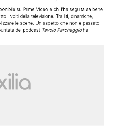
onibile su Prime Video e chi l’ha seguita sa bene
 i volti della televisione. Tra liti, dinamiche,
olizzare le scene. Un aspetto che non è passato
 puntata del podcast
Tavolo Parcheggio
ha
VIRAL
Camilla Milanesi lascia tutto:
“Addio cike mie, siete state una
andi
grande famiglia per me”
FABIANO MINACCI