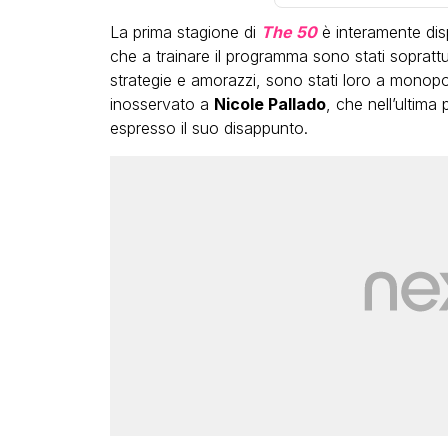
La prima stagione di
The 50
è interamente disp
che a trainare il programma sono stati soprattutto
strategie e amorazzi, sono stati loro a monop
inosservato a
Nicole Pallado
, che nell’ultima
espresso il suo disappunto.
LGBT
Bambola Star, la festa di
compleanno con tutte le gr
dive compie 15 anni: il video
completo
FABIANO MINACCI