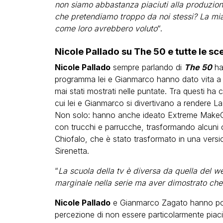
non siamo abbastanza piaciuti alla produzion
che pretendiamo troppo da noi stessi? La mia
come loro avrebbero voluto
“.
Nicole Pallado su The 50 e tutte le sc
Nicole Pallado
sempre parlando di
The 50
ha 
programma lei e Gianmarco hanno dato vita a 
mai stati mostrati nelle puntate. Tra questi ha 
cui lei e Gianmarco si divertivano a rendere L
Non solo: hanno anche ideato Extreme MakeOv
con trucchi e parrucche, trasformando alcuni c
Chiofalo, che è stato trasformato in una versi
Sirenetta.
“
La scuola della tv è diversa da quella del w
marginale nella serie ma aver dimostrato ch
Nicole Pallado
e Gianmarco Zagato hanno poi
percezione di non essere particolarmente piaci