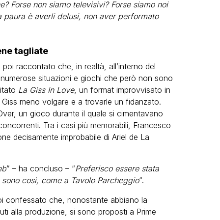
e? Forse non siamo televisivi? Forse siamo noi
 paura è averli delusi, non aver performato
ene tagliate
poi raccontato che, in realtà, all’interno del
numerose situazioni e giochi che però non sono
citato
La Giss In Love
, un format improvvisato in
a Giss meno volgare e a trovarle un fidanzato.
er, un gioco durante il quale si cimentavano
oncorrenti. Tra i casi più memorabili, Francesco
one decisamente improbabile di Ariel de La
eb
” – ha concluso – “
Preferisco essere stata
e sono così, come a Tavolo Parcheggio
“.
 confessato che, nonostante abbiano la
uti alla produzione, si sono proposti a Prime