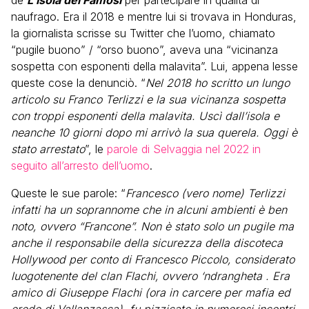
de
L’Isola dei Famosi
per partecipare in qualità di
naufrago. Era il 2018 e mentre lui si trovava in Honduras,
la giornalista scrisse su Twitter che l’uomo, chiamato
“pugile buono” / “orso buono”, aveva una “vicinanza
sospetta con esponenti della malavita”. Lui, appena lesse
queste cose la denunciò. “
Nel 2018 ho scritto un lungo
articolo su Franco Terlizzi e la sua vicinanza sospetta
con troppi esponenti della malavita. Uscì dall’isola e
neanche 10 giorni dopo mi arrivò la sua querela. Oggi è
stato arrestato
”, le
parole di Selvaggia nel 2022 in
seguito all’arresto dell’uomo
.
Queste le sue parole: “
Francesco (vero nome) Terlizzi
infatti ha un soprannome che in alcuni ambienti è ben
noto, ovvero “Francone”. Non è stato solo un pugile ma
anche il responsabile della sicurezza della discoteca
Hollywood per conto di Francesco Piccolo, considerato
luogotenente del clan Flachi, ovvero ‘ndrangheta . Era
amico di Giuseppe Flachi (ora in carcere per mafia ed