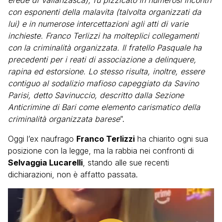
erede di Vallanzasca), fu pizzicato in numerosi incontri
con esponenti della malavita (talvolta organizzati da
lui) e in numerose intercettazioni agli atti di varie
inchieste. Franco Terlizzi ha molteplici collegamenti
con la criminalità organizzata. Il fratello Pasquale ha
precedenti per i reati di associazione a delinquere,
rapina ed estorsione. Lo stesso risulta, inoltre, essere
contiguo al sodalizio mafioso capeggiato da Savino
Parisi, detto Savinuccio, descritto dalla Sezione
Anticrimine di Bari come elemento carismatico della
criminalità organizzata barese
”.
Oggi l’ex naufrago
Franco Terlizzi
ha chiarito ogni sua
posizione con la legge, ma la rabbia nei confronti di
Selvaggia Lucarelli
, stando alle sue recenti
dichiarazioni, non è affatto passata.