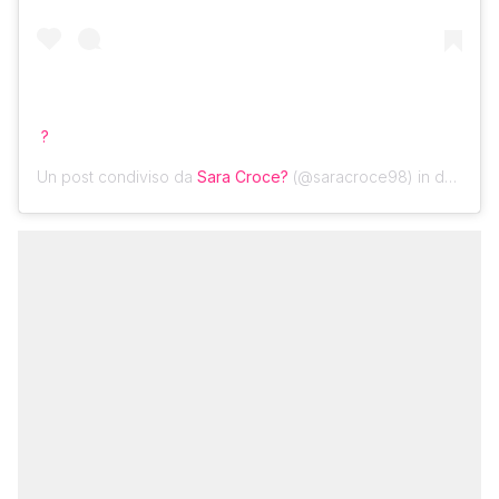
?
Un post condiviso da
Sara Croce?
(@saracroce98) in data:
12 