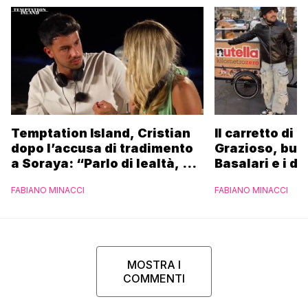
Temptation Island, Cristian
Il carretto di 
dopo l’accusa di tradimento
Grazioso, bus
a Soraya: “Parlo di lealtà, ma
Basalari e i du
ho tradito”
Parpiglia: “Ho
FABIANO MINACCI
FABIANO MINACCI
Ferrero”
MOSTRA I
COMMENTI