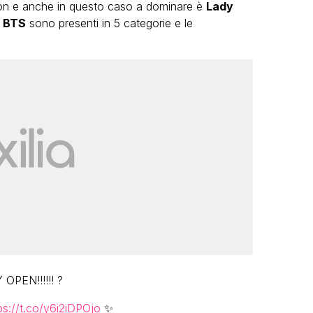
tion e anche in questo caso a dominare è
Lady
i
BTS
sono presenti in 5 categorie e le
PEN!!!!!! ?
ps://t.co/y6i2iDPOjo
✨