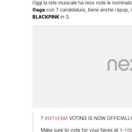
Oggi la rete musicale ha reso note le nomina
Gaga
con 7 candidature, bene anche i kpop, 
BLACKPINK
in 3.
?
#MTVEMA
VOTING IS NOW OFFICIALLY O
Make sure to vote for your faves at ✨
htt