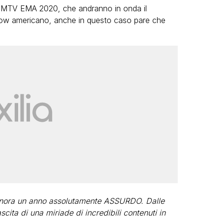
i MTV EMA 2020, che andranno in onda il
ow americano, anche in questo caso pare che
LGBT
Bambola Star, la festa di
compleanno con tutte le grandi
dive compie 15 anni: il video
completo
FABIANO MINACCI
 finora un anno assolutamente ASSURDO. Dalle
ascita di una miriade di incredibili contenuti in