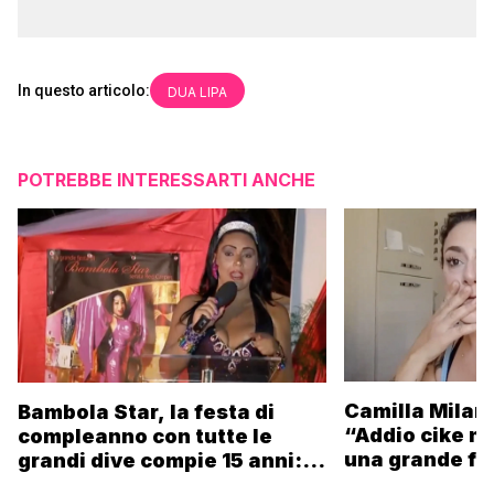
In questo articolo:
DUA LIPA
POTREBBE INTERESSARTI ANCHE
Camilla Milane
Bambola Star, la festa di
“Addio cike mi
compleanno con tutte le
una grande fa
grandi dive compie 15 anni: il
video completo