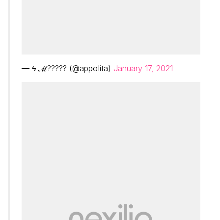
— ϟ ℳ????? (@appoIita)
January 17, 2021