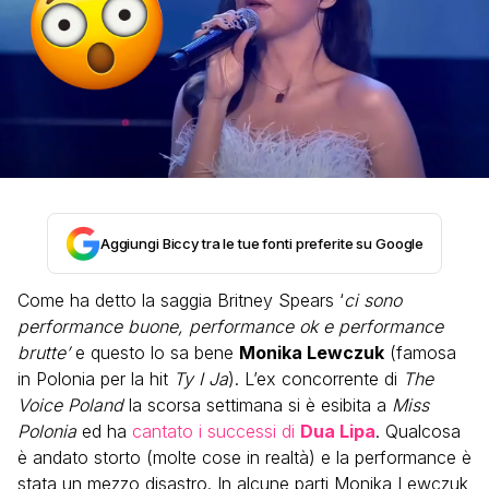
Aggiungi Biccy tra le tue fonti preferite su Google
Come ha detto la saggia Britney Spears ‘
ci sono
performance buone, performance ok e performance
brutte’
e questo lo sa bene
Monika Lewczuk
(famosa
in Polonia per la hit
Ty I Ja
). L’ex concorrente di
The
Voice Poland
la scorsa settimana si è esibita a
Miss
Polonia
ed ha
cantato i successi di
Dua Lipa
. Qualcosa
è andato storto (molte cose in realtà) e la performance è
stata un mezzo disastro. In alcune parti Monika Lewczuk