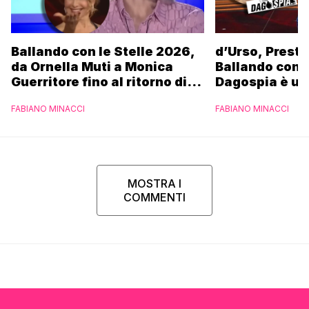
Ballando con le Stelle 2026,
d’Urso, Presta
da Ornella Muti a Monica
Ballando con l
Guerritore fino al ritorno di
Dagospia è un
Francesca Fialdini:
contro Medias
FABIANO MINACCI
FABIANO MINACCI
l’esclusiva di Gabriele
Parpiglia
MOSTRA I
COMMENTI