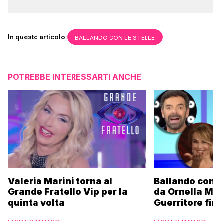
In questo articolo:
BALLANDO CON LE STELLE
POTREBBE INTERESSARTI ANCHE
Valeria Marini torna al
Ballando con l
Grande Fratello Vip per la
da Ornella Mu
quinta volta
Guerritore fino
Francesca Fial