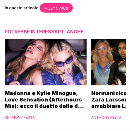
In questo articolo:
MILEY CYRUS
POTREBBE INTERESSARTI ANCHE
Madonna e Kylie Minogue,
Normani ricor
Love Sensation (Afterhours
Zara Larsson 
Mix): ecco il duetto delle due
arrabbiare La
icone pop
ANTHONY FESTA
ANTHONY FESTA