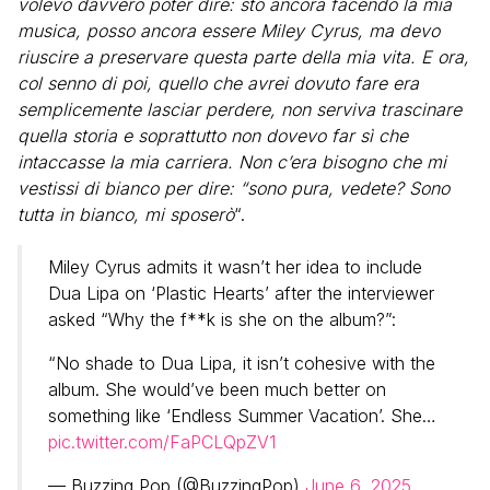
volevo davvero poter dire: sto ancora facendo la mia
musica, posso ancora essere Miley Cyrus, ma devo
riuscire a preservare questa parte della mia vita. E ora,
col senno di poi, quello che avrei dovuto fare era
semplicemente lasciar perdere, non serviva trascinare
quella storia e soprattutto non dovevo far sì che
intaccasse la mia carriera. Non c’era bisogno che mi
vestissi di bianco per dire: “sono pura, vedete? Sono
tutta in bianco, mi sposerò
“.
Miley Cyrus admits it wasn’t her idea to include
Dua Lipa on ‘Plastic Hearts’ after the interviewer
asked “Why the f**k is she on the album?”:
“No shade to Dua Lipa, it isn’t cohesive with the
album. She would’ve been much better on
something like ‘Endless Summer Vacation’. She…
pic.twitter.com/FaPCLQpZV1
— Buzzing Pop (@BuzzingPop)
June 6, 2025