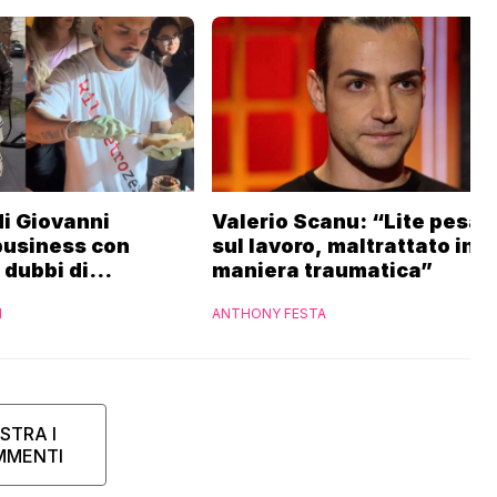
 di Giovanni
Valerio Scanu: “Lite pesan
business con
sul lavoro, maltrattato in
i dubbi di
maniera traumatica”
“Ho contattato la
I
ANTHONY FESTA
STRA I
MMENTI