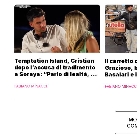
Temptation Island, Cristian
Il carretto
dopo l’accusa di tradimento
Grazioso, 
a Soraya: “Parlo di lealtà, ma
Basalari e 
ho tradito”
Parpiglia: 
FABIANO MINACCI
FABIANO MINACC
Ferrero”
MO
CO