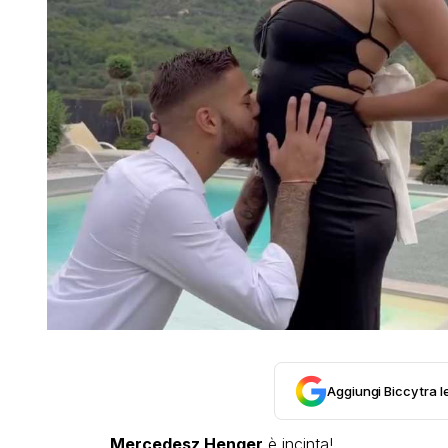
Aggiungi Biccy tra l
Mercedesz Henger
è incinta!