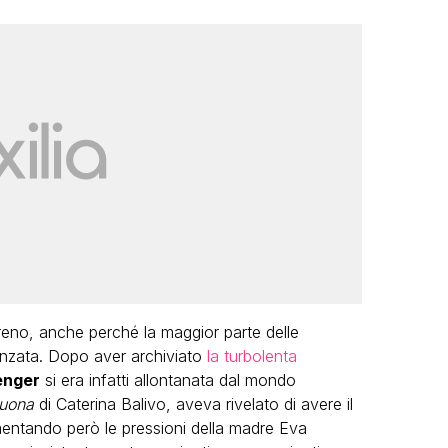
LGBT
Bambola Star, la festa di
compleanno con tutte le grandi
dive compie 15 anni: il video
completo
FABIANO MINACCI
ereno, anche perché la maggior parte delle
zata. Dopo aver archiviato
la turbolenta
enger
si era infatti allontanata dal mondo
Buona
di Caterina Balivo, aveva rivelato di avere il
ntando però le pressioni della madre Eva