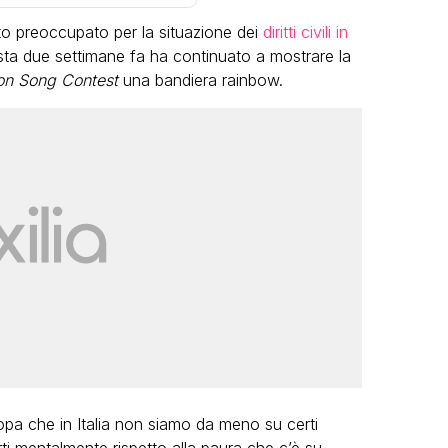
to preoccupato per la situazione dei
diritti civili in
tista due settimane fa ha continuato a mostrare la
on Song Contest
una bandiera rainbow.
VIRAL
o:
Bimba Bum del Gabibbo è tornata
 una
virale nell’estate della chiusura
definitiva di Striscia la Notizia
FABIANO MINACCI
opa che in Italia non siamo da meno su certi