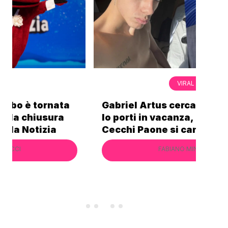
VIRAL
Gabriel Artus cerca un 50enne che
Non
lo porti in vacanza, Alessandro
Mos
Cecchi Paone si candida
sec
FABIANO MINACCI