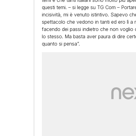
temi e che tanti italiani sono molto più ape
questi temi. – si legge su TG Com – Portare
incisività, mi è venuto istintivo. Sapevo c
spettacolo che vedono in tanti ed ero lì a r
facendo dei passi indietro che non voglio 
lo stesso. Ma basta aver paura di dire certe
quanto si pensa”.