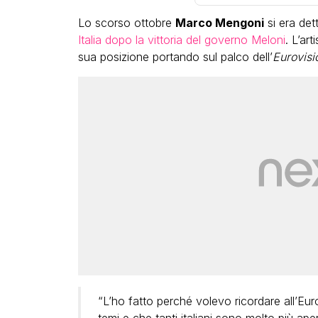
Lo scorso ottobre
Marco Mengoni
si era det
Italia dopo la vittoria del governo Meloni
. L’ar
sua posizione portando sul palco dell’
Eurovisi
VIRAL
Camilla Milanesi lascia tutt
“Addio cike mie, siete state
grande famiglia per me”
FABIANO MINACCI
“L’ho fatto perché volevo ricordare all’Eur