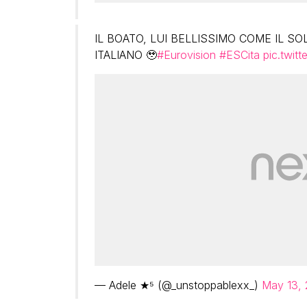
IL BOATO, LUI BELLISSIMO COME IL S
ITALIANO 🥹
#Eurovision
#ESCita
pic.twit
— Adele ★⁵ (@_unstoppablexx_)
May 13,