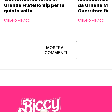
Grande Fratello Vip per la
da Ornella Mu
quinta volta
Guerritore fino
Francesca Fial
FABIANO MINACCI
FABIANO MINACCI
l’esclusiva di
Parpiglia
MOSTRA I
COMMENTI