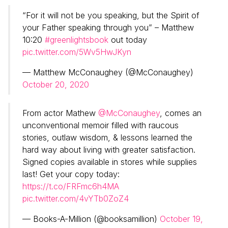
“For it will not be you speaking, but the Spirit of
your Father speaking through you” – Matthew
10:20
#greenlightsbook
out today
pic.twitter.com/5Wv5HwJKyn
— Matthew McConaughey (@McConaughey)
October 20, 2020
From actor Mathew
@McConaughey
, comes an
unconventional memoir filled with raucous
stories, outlaw wisdom, & lessons learned the
hard way about living with greater satisfaction.
Signed copies available in stores while supplies
last! Get your copy today:
https://t.co/FRFmc6h4MA
pic.twitter.com/4vYTb0ZoZ4
— Books-A-Million (@booksamillion)
October 19,