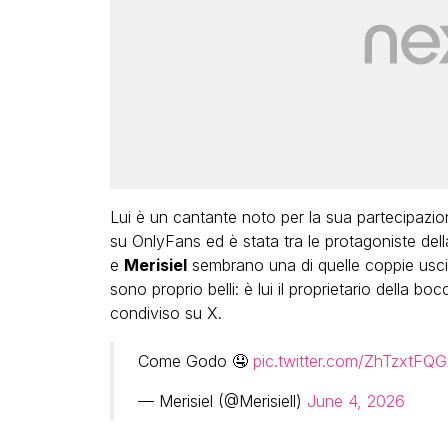
Lui è un cantante noto per la sua partecipazi
su OnlyFans ed è stata tra le protagoniste del
e
Merisiel
sembrano una di quelle coppie usci
sono proprio belli: è lui il proprietario della b
condiviso su X.
Come Godo 🤤
pic.twitter.com/ZhTzxtFQ
— Merisiel (@Merisiell)
June 4, 2026