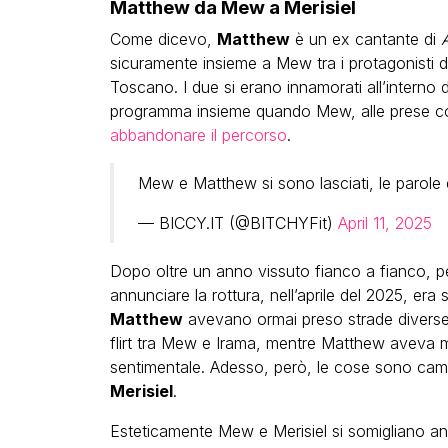
Matthew da Mew a Merisiel
Come dicevo,
Matthew
è un ex cantante di
sicuramente insieme a Mew tra i protagonisti d
Toscano. I due si erano innamorati all’interno 
programma insieme quando Mew, alle prese co
abbandonare il percorso
.
Mew e Matthew si sono lasciati, le parole d
— BICCY.IT (@BITCHYFit)
April 11, 2025
Dopo oltre un anno vissuto fianco a fianco, per
annunciare la rottura, nell’aprile del 2025, era 
Matthew
avevano ormai preso strade diverse. 
flirt tra Mew e Irama, mentre Matthew aveva m
sentimentale. Adesso, però, le cose sono cambi
Merisiel
.
Esteticamente Mew e Merisiel si somigliano a