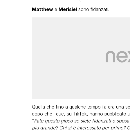
Matthew
e
Merisiel
sono fidanzati.
Bambola Star, l
compleanno con
dive compie 15 
completo
FABI
Quella che fino a qualche tempo fa era una se
dopo che i due, su TikTok, hanno pubblicato 
“
Fate questo gioco se siete fidanzati o sposat
più grande? Chi si è interessato per primo? Ch