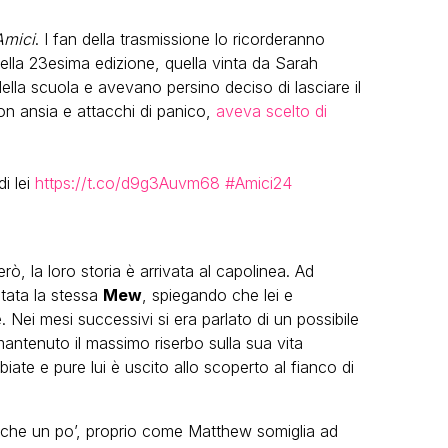
Amici
. I fan della trasmissione lo ricorderanno
ella 23esima edizione, quella vinta da Sarah
della scuola e avevano persino deciso di lasciare il
n ansia e attacchi di panico,
aveva scelto di
i lei
https://t.co/d9g3Auvm68
#Amici24
ò, la loro storia è arrivata al capolinea. Ad
stata la stessa
Mew
, spiegando che lei e
Nei mesi successivi si era parlato di un possibile
antenuto il massimo riserbo sulla sua vita
ate e pure lui è uscito allo scoperto al fianco di
nche un po’, proprio come Matthew somiglia ad