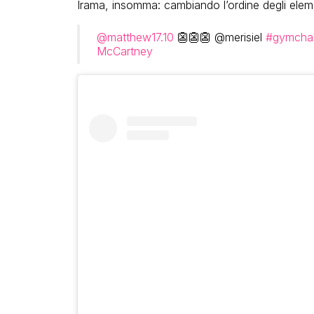
Irama, insomma: cambiando l’ordine degli elemen
@matthew17.10
👺👺👺 @merisiel
#gymchal
McCartney