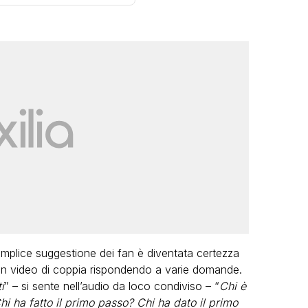
VIRAL
LGBT
Camilla Milanesi lasci
a festa di
“Addio cike mie, siete
 tutte le grandi
grande famiglia per m
anni: il video
FABIANO MINACC
ANO MINACCI
mplice suggestione dei fan è diventata certezza
un video di coppia rispondendo a varie domande.
i
” – si sente nell’audio da loco condiviso – “
Chi è
i ha fatto il primo passo? Chi ha dato il primo