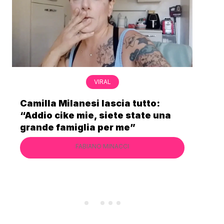
VIRAL
a tutto:
Bimba Bum del Gabibbo è tor
 state una
virale nell’estate della chius
e”
definitiva di Striscia la Notizi
I
FABIANO MINACCI