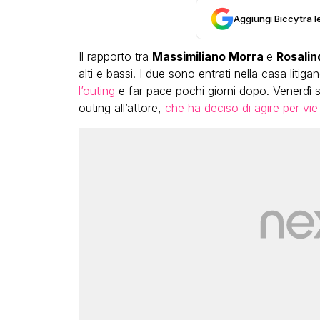
Aggiungi Biccy tra l
Il rapporto tra
Massimiliano Morra
e
Rosali
alti e bassi. I due sono entrati nella casa litig
l’outing
e far pace pochi giorni dopo. Venerdì se
outing all’attore,
che ha deciso di agire per vie 
VIRAL
cia tutto:
Bimba Bum del Gabibbo è to
te state una
virale nell’estate della chi
 me”
definitiva di Striscia la Noti
ACCI
FABIANO MINACCI