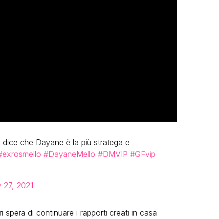
 dice che Dayane è la più stratega e
#exrosmello
#DayaneMello
#DMVIP
#GFvip
 27, 2021
 spera di continuare i rapporti creati in casa