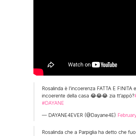
Rosalinda è l’incoerenza FATTA E FINITA e
incoerente della casa 😂😂😂 zia tt’appò?
#DAYANE
— DAYANE4EVER (@Dayane4E)
February
Rosalinda che a Parpiglia ha detto che fuori