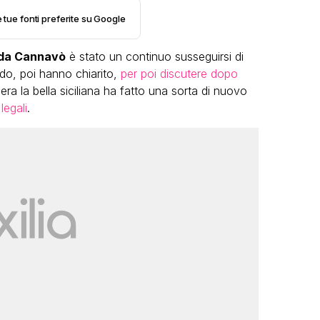
e tue fonti preferite su Google
nda Cannavò
è stato un continuo susseguirsi di
ando, poi hanno chiarito,
per poi discutere dopo
ra la bella siciliana ha fatto una sorta di nuovo
legali
.
VIRAL
rnata
Gabriel Artus cerca un 50enne che
usura
lo porti in vacanza, Alessandro
zia
Cecchi Paone si candida
FABIANO MINACCI