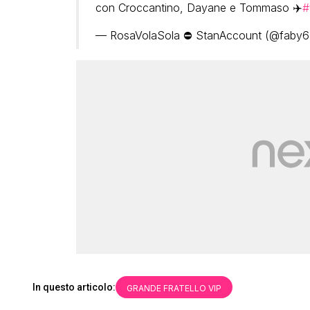
con Croccantino, Dayane e Tommaso ✈️
#
— RosaVolaSola ⛔ StanAccount (@faby
In questo articolo:
GRANDE FRATELLO VIP