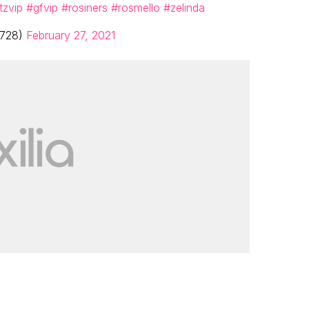
tzvip
#gfvip
#rosiners
#rosmello
#zelinda
6728)
February 27, 2021