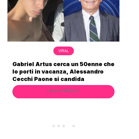
VIRAL
Nonna Silvi è legata alla storia del
Mostro di Firenze: “Ho visto il
secchio pieno di sangue”
FABIANO MINACCI