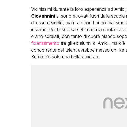
Vicinissimi durante la loro esperienza ad Amici, p
Giovannini
si sono ritrovati fuori dalla scuola
di essere single, ma i fan non hanno mai sme
insieme. Poi la scorsa settimana la cantante e 
erano sdraiati, con tanto di cuore bianco sopr
fidanzamento
tra gli ex alunni di Amici, ma c’
LGBT
concorrente del talent avrebbe messo un like ad
Kumo c’è solo una bella amicizia.
Bambola Star, la festa di
compleanno con tutte le gr
dive compie 15 anni: il video
completo
FABIANO MINACCI