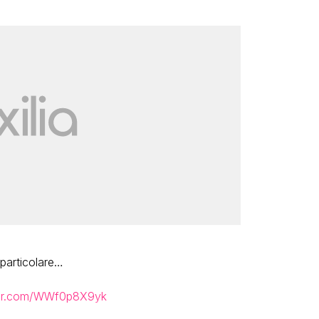
particolare…
tter.com/WWf0p8X9yk