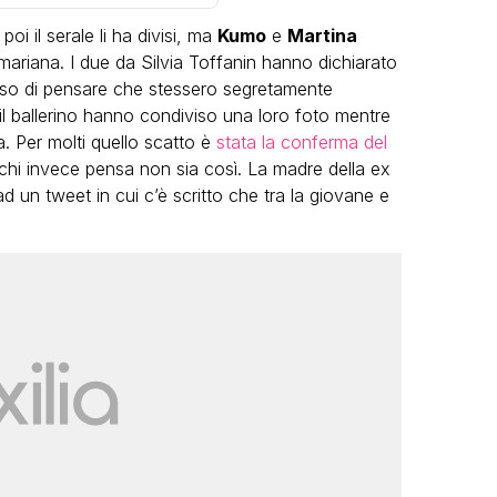
oi il serale li ha divisi, ma
Kumo
e
Martina
 mariana. I due da Silvia Toffanin hanno dichiarato
sso di pensare che stessero segretamente
il ballerino hanno condiviso una loro foto mentre
a. Per molti quello scatto è
stata la conferma del
è chi invece pensa non sia così. La madre della ex
VIRAL
 un tweet in cui c’è scritto che tra la giovane e
Camilla Milanesi lascia tutto:
“Addio cike mie, siete state una
andi
grande famiglia per me”
FABIANO MINACCI