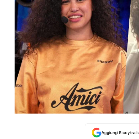
Aggiungi Biccy tra l