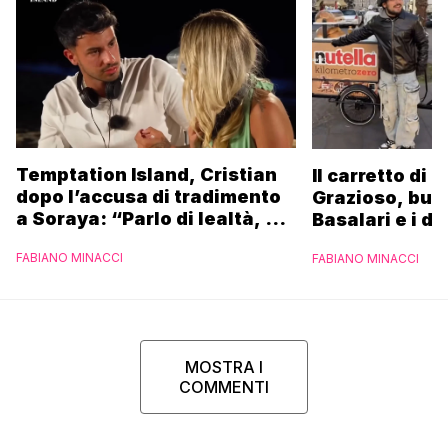
Temptation Island, Cristian
Il carretto di 
dopo l’accusa di tradimento
Grazioso, bus
a Soraya: “Parlo di lealtà, ma
Basalari e i du
ho tradito”
Parpiglia: “Ho
FABIANO MINACCI
FABIANO MINACCI
Ferrero”
MOSTRA I
COMMENTI