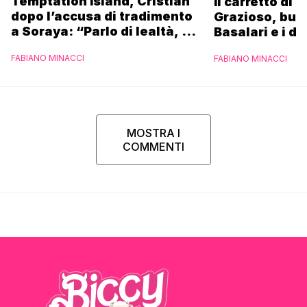
Temptation Island, Cristian
Il carretto di 
dopo l’accusa di tradimento
Grazioso, bus
a Soraya: “Parlo di lealtà, ma
Basalari e i du
ho tradito”
Parpiglia: “Ho
FABIANO MINACCI
FABIANO MINACCI
Ferrero”
MOSTRA I
COMMENTI