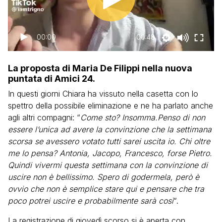
00:00
00:48
La proposta di Maria De Filippi nella nuova
puntata di Amici 24.
In questi giorni Chiara ha vissuto nella casetta con lo
spettro della possibile eliminazione e ne ha parlato anche
agli altri compagni: “
Come sto? Insomma.Penso di non
essere l’unica ad avere la convinzione che la settimana
scorsa se avessero votato tutti sarei uscita io. Chi oltre
me lo pensa? Antonia, Jacopo, Francesco, forse Pietro.
Quindi vivermi questa settimana con la convinzione di
uscire non è bellissimo. Spero di godermela, però è
ovvio che non è semplice stare qui e pensare che tra
poco potrei uscire e probabilmente sarà così
“.
La registrazione di giovedì scorso si è aperta con