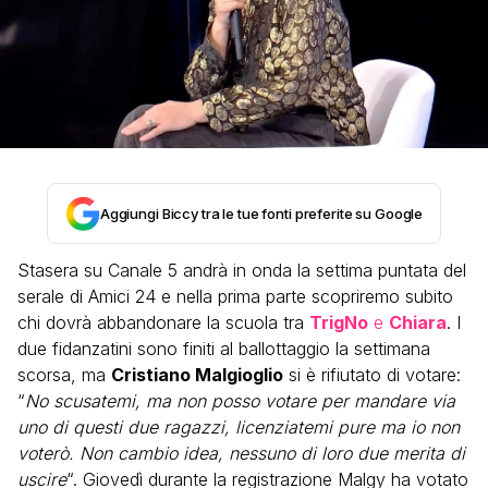
Aggiungi Biccy tra le tue fonti preferite su Google
Stasera su Canale 5 andrà in onda la settima puntata del
serale di Amici 24 e nella prima parte scopriremo subito
chi dovrà abbandonare la scuola tra
TrigNo
e
Chiara
. I
due fidanzatini sono finiti al ballottaggio la settimana
scorsa, ma
Cristiano Malgioglio
si è rifiutato di votare:
“
No scusatemi, ma non posso votare per mandare via
uno di questi due ragazzi, licenziatemi pure ma io non
voterò. Non cambio idea, nessuno di loro due merita di
uscire
“. Giovedì durante la registrazione Malgy ha votato