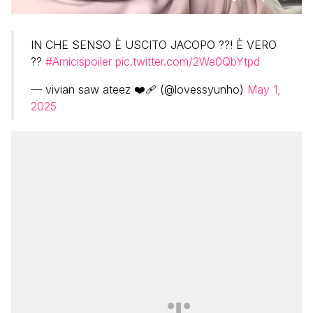
IN CHE SENSO È USCITO JACOPO ??! È VERO
??
#Amicispoiler
pic.twitter.com/2We0QbYtpd
— vivian saw ateez ❤️‍🩹 (@lovessyunho)
May 1,
2025