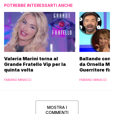
POTREBBE INTERESSARTI ANCHE
Valeria Marini torna al
Ballando con l
Grande Fratello Vip per la
da Ornella Mu
quinta volta
Guerritore fino
Francesca Fial
FABIANO MINACCI
FABIANO MINACCI
l’esclusiva di
Parpiglia
MOSTRA I
COMMENTI