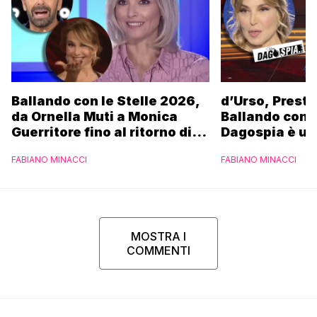
Ballando con le Stelle 2026,
d’Urso, Presta
da Ornella Muti a Monica
Ballando con l
Guerritore fino al ritorno di
Dagospia è un
Francesca Fialdini:
contro Medias
FABIANO MINACCI
FABIANO MINACCI
l’esclusiva di Gabriele
Parpiglia
MOSTRA I
COMMENTI