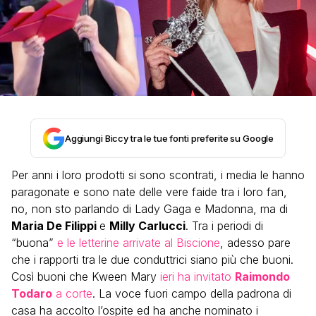
Aggiungi Biccy tra le tue fonti preferite su Google
Per anni i loro prodotti si sono scontrati, i media le hanno
paragonate e sono nate delle vere faide tra i loro fan,
no, non sto parlando di Lady Gaga e Madonna, ma di
Maria De Filippi
e
Milly Carlucci
. Tra i periodi di
“buona”
e le letterine arrivate al Biscione
, adesso pare
che i rapporti tra le due conduttrici siano più che buoni.
Così buoni che Kween Mary
ieri ha invitato
Raimondo
Todaro
a corte
. La voce fuori campo della padrona di
casa ha accolto l’ospite ed ha anche nominato i