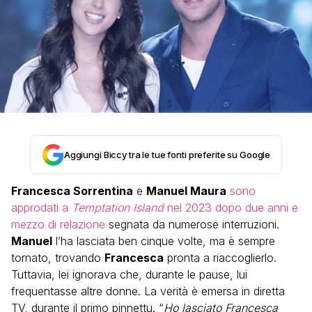
Aggiungi Biccy tra le tue fonti preferite su Google
Francesca Sorrentina
e
Manuel Maura
sono
approdati a
Temptation Island
nel 2023 dopo due anni e
mezzo di relazione
segnata da numerose interruzioni.
Manuel
l’ha lasciata ben cinque volte, ma è sempre
tornato, trovando
Francesca
pronta a riaccoglierlo.
Tuttavia, lei ignorava che, durante le pause, lui
frequentasse altre donne. La verità è emersa in diretta
TV, durante il primo pinnettu. “
Ho lasciato Francesca