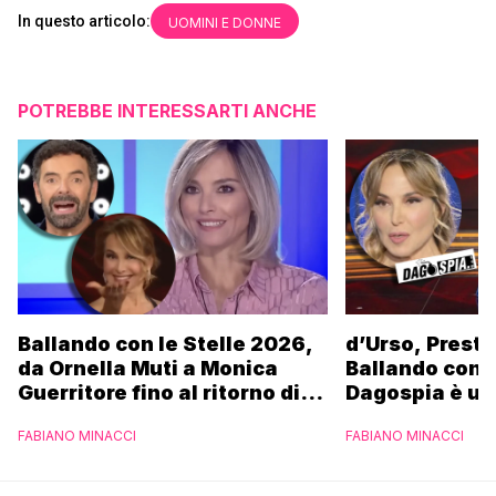
In questo articolo:
UOMINI E DONNE
POTREBBE INTERESSARTI ANCHE
Ballando con le Stelle 2026,
d’Urso, Presta
da Ornella Muti a Monica
Ballando con l
Guerritore fino al ritorno di
Dagospia è un
Francesca Fialdini:
contro Medias
FABIANO MINACCI
FABIANO MINACCI
l’esclusiva di Gabriele
Parpiglia