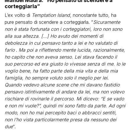
Manuel Maura: “Ho pensato di scendere a
corteggiarla”
L’ex volto di
Temptation Island
, nonostante tutto, ha
pure pensato di scendere a corteggiarla. “
Sicuramente
non è stata fortunata con i corteggiatori, loro non sono
alla sua altezza. […] Ho avuto dei momenti di
debolezza in cui pensavo tanto a lei e ho valutato di
farlo
.
Ma poi a riflettendo mente lucida, razionalmente,
ho capito che non aveva senso. Lei stava facendo il
suo percorso ed era giusto lo vivesse senza di me. Io le
voglio bene, ha fatto parte della mia vita e della mia
famiglia, ho sempre voluto solo il meglio per lei
.
Quando vedevo alcune scene che mi davano fastidio
pensavo istintivamente di andare da lei, ma non volevo
rischiare di rovinarle il percorso. Mi dicevo: “E se vado
e non mi vuole?”, quindi mi sono fatto da parte. Ad ogni
modo, non ho mai percepito baci o abbracci sentiti,
non l’ho vista particolarmente presa da nessuno dei
due
“.