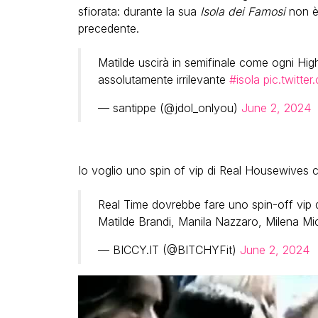
sfiorata: durante la sua
Isola dei Famosi
non è 
precedente.
Matilde uscirà in semifinale come ogni High
assolutamente irrilevante
#isola
pic.twitte
— santippe (@jdol_onlyou)
June 2, 2024
Io voglio uno spin of vip di Real Housewives c
Real Time dovrebbe fare uno spin-off vip 
Matilde Brandi, Manila Nazzaro, Milena Mi
— BICCY.IT (@BITCHYFit)
June 2, 2024