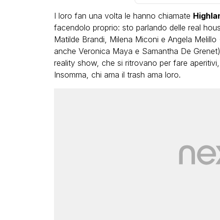
I loro fan una volta le hanno chiamate
Highla
facendolo proprio: sto parlando delle real ho
Matilde Brandi, Milena Miconi e Angela Melillo
anche Veronica Maya e Samantha De Grenet). Vol
reality show, che si ritrovano per fare aperitivi
Insomma, chi ama il trash ama loro.
LGBT
Bambola Star, la festa di
compleanno con tutte le 
dive compie 15 anni: il vid
completo
FABIANO MINACCI