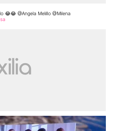
o 😂😂 @Angela Melillo @Milena
isa