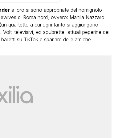
nder
e loro si sono appropriate del nomignolo
usewives di Roma nord, ovvero: Manila Nazzaro,
 (un quartetto a cui ogni tanto si aggiungono
ti televisivi, ex soubrette, attuali peperine dei
, balletti su TikTok e sparlare delle amiche.
VIRAL
Camilla Milanesi lascia tutto:
“Addio cike mie, siete state una
grandi
grande famiglia per me”
eo
FABIANO MINACCI