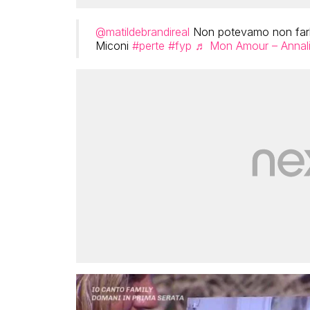
@matildebrandireal
Non potevamo non farl
Miconi
#perte
#fyp
♬ Mon Amour – Annal