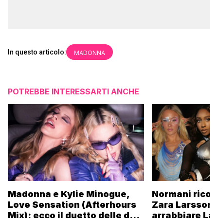
In questo articolo:
MADONNA
POTREBBE INTERESSARTI ANCHE
Madonna e Kylie Minogue,
Normani ricor
Love Sensation (Afterhours
Zara Larsson 
Mix): ecco il duetto delle due
arrabbiare La