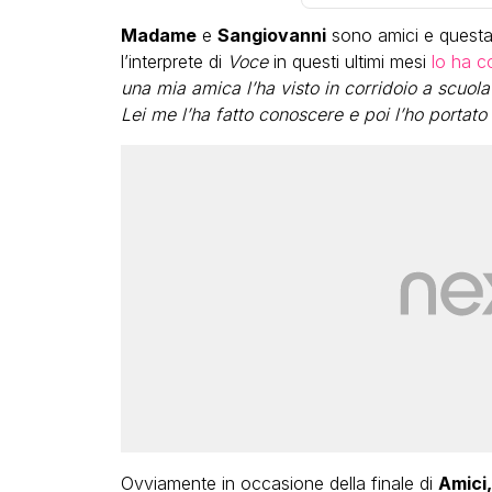
Madame
e
Sangiovanni
sono amici e questa
l’interprete di
Voce
in questi ultimi mesi
lo ha c
una mia amica l’ha visto in corridoio a scuo
Lei me l’ha fatto conoscere e poi l’ho portato 
LGBT
Bambola Star, la festa di
compleanno con tutte le gr
dive compie 15 anni: il video
completo
FABIANO MINACCI
Ovviamente in occasione della finale di
Amici