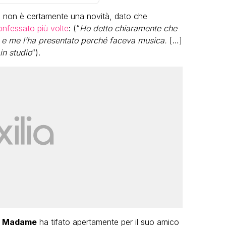
 non è certamente una novità, dato che
onfessato più volte
: (“
Ho detto chiaramente che
la e me l’ha presentato perché faceva musica.
[…]
in studio
“).
VIRAL
Camilla Milanesi lascia tutto:
“Addio cike mie, siete state una
andi
grande famiglia per me”
FABIANO MINACCI
, Madame
ha tifato apertamente per il suo amico