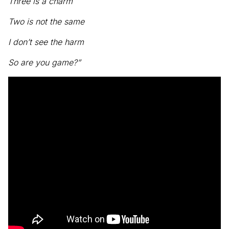
Three is a charm
Two is not the same
I don’t see the harm
So are you game?”