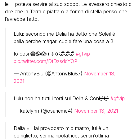
lei – poteva servire al suo scopo. Le avessero chiesto di
dire che la Terra è piatta o a forma di stella penso che
l’avrebbe fatto.
Lulu: secondo me Delia ha detto che Soleil è
bella perche magari cuole fare una cosa a 3
Io cosi 😱😱😱✈️✈️✈️🤣🤣🤣
#gfvip
pic.twitter.com/DtDzsdcYOP
— AntonyBlu (@AntonyBlu87)
November 13,
2021
Lulu non ha tutti i torti sul Delia & Con🤣🤣
#gfvip
— katelynn (@osarieme4)
November 13, 2021
Delia = Hai provocato mio marito, lui è un
coniglietto, sei manipolatrice, sei un’ottima