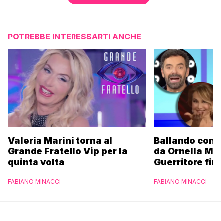
POTREBBE INTERESSARTI ANCHE
Valeria Marini torna al
Ballando con l
Grande Fratello Vip per la
da Ornella Mu
quinta volta
Guerritore fino
Francesca Fial
FABIANO MINACCI
FABIANO MINACCI
l’esclusiva di
Parpiglia