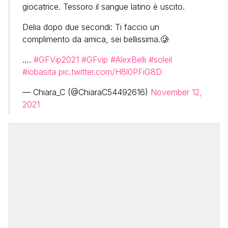
giocatrice. Tessoro il sangue latino è uscito.
Delia dopo due secondi: Ti faccio un
complimento da amica, sei bellissima.🥲
….
#GFVip2021
#GFvip
#AlexBelli
#soleil
#iobasita
pic.twitter.com/H8l0PFiG8D
— Chiara_C (@ChiaraC54492616)
November 12,
2021