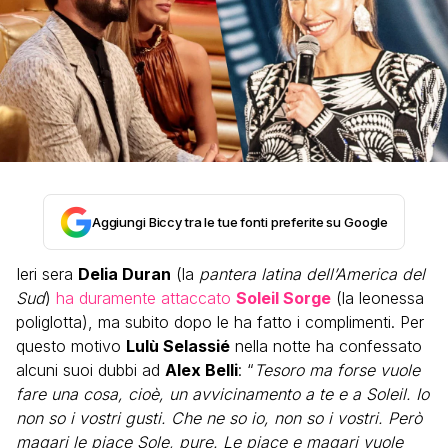
Aggiungi Biccy tra le tue fonti preferite su Google
Ieri sera
Delia Duran
(la
pantera latina dell’America del
Sud
)
ha duramente attaccato
Soleil Sorge
(la leonessa
poliglotta), ma subito dopo le ha fatto i complimenti. Per
questo motivo
Lulù Selassié
nella notte ha confessato
alcuni suoi dubbi ad
Alex Belli
: “
Tesoro ma forse vuole
fare una cosa, cioè, un avvicinamento a te e a Soleil. Io
non so i vostri gusti. Che ne so io, non so i vostri. Però
magari le piace Sole, pure. Le piace e magari vuole