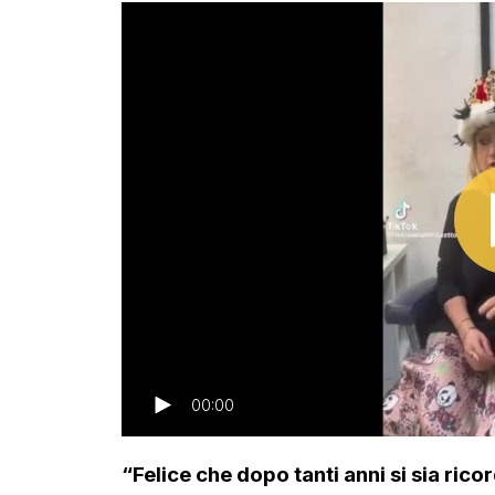
00:00
“Felice che dopo tanti anni si sia rico