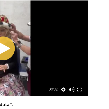
00:32
rdata”.