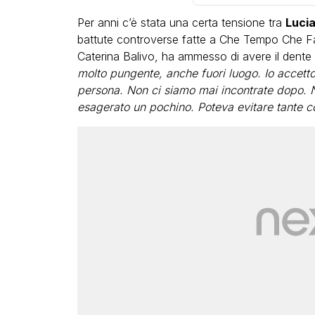
Per anni c’è stata una certa tensione tra
Lucia
battute controverse fatte a Che Tempo Che Fa. 
Caterina Balivo, ha ammesso di avere il dent
molto pungente, anche fuori luogo. Io accetto 
persona. Non ci siamo mai incontrate dopo. N
esagerato un pochino. Poteva evitare tante c
LGBT
Bambola Star, la festa di
compleanno con tutte le gr
dive compie 15 anni: il video
completo
FABIANO MINACCI