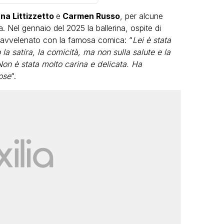
na Littizzetto
e
Carmen Russo
, per alcune
Nel gennaio del 2025 la ballerina, ospite di
e avvelenato con la famosa comica: “
Lei è stata
la satira, la comicità, ma non sulla salute e la
on è stata molto carina e delicata. Ha
ose
“.
VIRAL
Camilla Milanesi lascia tutto:
“Addio cike mie, siete state una
andi
grande famiglia per me”
FABIANO MINACCI