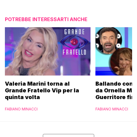
POTREBBE INTERESSARTI ANCHE
Valeria Marini torna al
Ballando con l
Grande Fratello Vip per la
da Ornella Mu
quinta volta
Guerritore fino
Francesca Fial
FABIANO MINACCI
FABIANO MINACCI
l’esclusiva di
Parpiglia