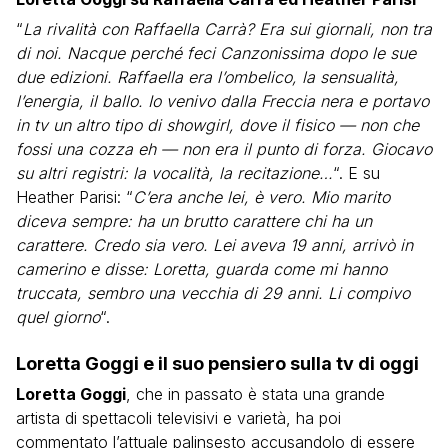
“
La rivalità con Raffaella Carrà? Era sui giornali, non tra
di noi. Nacque perché feci Canzonissima dopo le sue
due edizioni. Raffaella era l’ombelico, la sensualità,
l’energia, il ballo. Io venivo dalla Freccia nera e portavo
in tv un altro tipo di showgirl, dove il fisico — non che
fossi una cozza eh — non era il punto di forza. Giocavo
su altri registri: la vocalità, la recitazione…
“. E su
Heather Parisi: “
C’era anche lei, è vero. Mio marito
diceva sempre: ha un brutto carattere chi ha un
carattere. Credo sia vero. Lei aveva 19 anni, arrivò in
camerino e disse: Loretta, guarda come mi hanno
truccata, sembro una vecchia di 29 anni. Li compivo
quel giorno
“.
Loretta Goggi e il suo pensiero sulla tv di oggi
Loretta Goggi
, che in passato è stata una grande
artista di spettacoli televisivi e varietà, ha poi
commentato l’attuale palinsesto accusandolo di essere